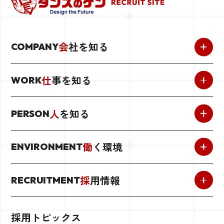
会
社を知る
COMPANY
仕
事を知る
WORK
人
を知る
PERSON
働
く環境
ENVIRONMENT
採
用情報
RECRUITMENT
採用トピックス