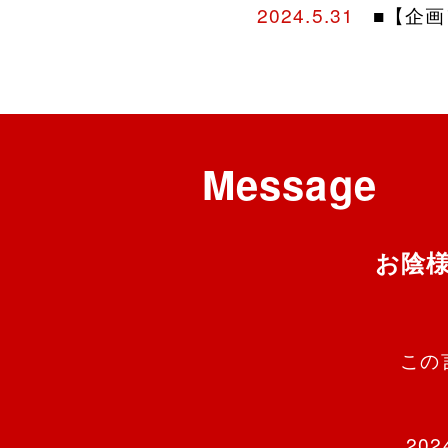
2024.5.31
■【企画
Message
お陰
この
20