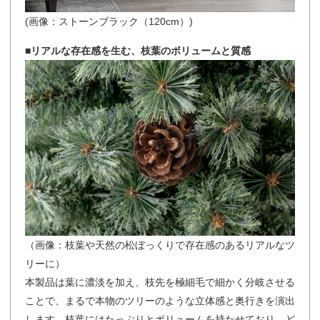
(画像：ストーンブラック（120cm）)
■リアルな存在感を生む、枝葉のボリュームと質感
（画像：枝葉や天然の松ぼっくりで存在感のあるリアルなツ
リーに）
本製品は葉に濃淡を加え、枝先を極細毛で細かく分岐させる
ことで、まるで本物のツリーのような立体感と奥行きを演出
します。枝葉にはたっぷりとボリュームを持たせており、ど