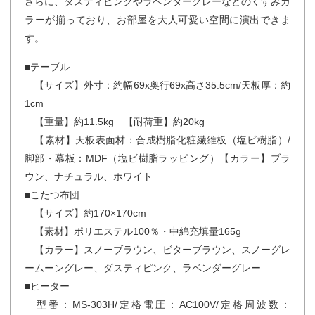
さらに、ダスティピンクやラベンダーグレーなどのくすみカ
ラーが揃っており、お部屋を大人可愛い空間に演出できま
す。
■テーブル
【サイズ】外寸：約幅69x奥行69x高さ35.5cm/天板厚：約
1cm
【重量】約11.5kg 【耐荷重】約20kg
【素材】天板表面材：合成樹脂化粧繊維板（塩ビ樹脂）/
脚部・幕板：MDF（塩ビ樹脂ラッピング）【カラー】ブラ
ウン、ナチュラル、ホワイト
■こたつ布団
【サイズ】約170×170cm
【素材】ポリエステル100％・中綿充填量165g
【カラー】スノーブラウン、ビターブラウン、スノーグレ
ームーングレー、ダスティピンク、ラベンダーグレー
■ヒーター
型番：MS-303H/定格電圧：AC100V/定格周波数：