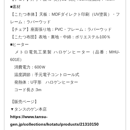
■素材
【こたつ本体】天板：MDFダイレクト印刷（UV塗装）・フ
レーム：ラバーウッド
【チェア】座面張り地：PVC・フレーム：ラバーウッド
【こたつ布団】表地・裏地・中綿：ポリエステル100％
■ヒーター
メトロ電気工業製 ハロゲンヒーター（品番：MHU-
601E）
消費電力：600Ｗ
温度調節：手元電子コントロール式
発熱体：U字形 ハロゲンヒーター
コード長さ:3m
【販売ページ】
▼タンスのゲン本店
https://www.tansu-
gen.jp/collections/kotatu/products/21310150