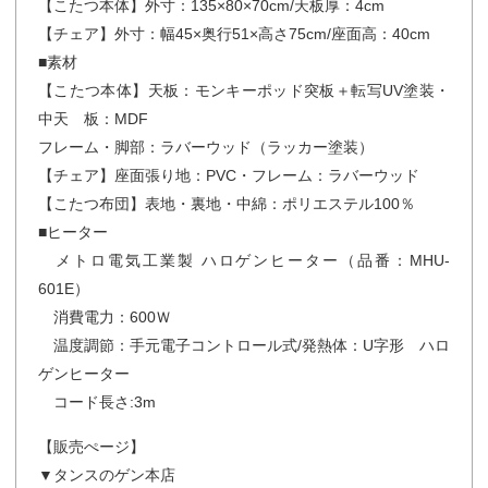
【こたつ本体】外寸：135×80×70cm/天板厚：4cm
【チェア】外寸：幅45×奥行51×高さ75cm/座面高：40cm
■素材
【こたつ本体】天板：モンキーポッド突板＋転写UV塗装・
中天 板：MDF
フレーム・脚部：ラバーウッド（ラッカー塗装）
【チェア】座面張り地：PVC・フレーム：ラバーウッド
【こたつ布団】表地・裏地・中綿：ポリエステル100％
■ヒーター
メトロ電気工業製 ハロゲンヒーター（品番：MHU-
601E）
消費電力：600Ｗ
温度調節：手元電子コントロール式/発熱体：U字形 ハロ
ゲンヒーター
コード長さ:3m
【販売ぺージ】
▼タンスのゲン本店