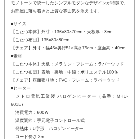
モノトーンで統一したシンプルモダンなデザインが特徴で、
お部屋に落ち着きと上質な雰囲気を添えます。
■サイズ
【こたつ本体】外寸：136×80×70cm・天板厚：3cm
【こたつ布団】135×80×80cm
【チェア】外寸：幅45×奥行51×高さ75cm・座面高：40cm
■素材
【こたつ本体】天板：メラミン・フレーム：ラバーウッド
【こたつ布団】表地・裏地・中綿：ポリエステル100％
【チェア】座面張り地：PVC・フレーム：ラバーウッド
■ヒーター
メトロ電気工業製 ハロゲンヒーター（品番：MHU-
601E）
消費電力：600Ｗ
温度調節：手元電子コントロール式
発熱体：U字形 ハロゲンヒーター
コード長さ:3m