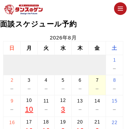
面談スケジュール予約
2026年8月
日
月
火
水
木
金
土
1
－
2
3
4
5
6
7
8
－
－
－
－
－
－
－
10
12
9
11
13
14
15
10
3
－
－
－
－
－
17
18
19
20
21
16
22